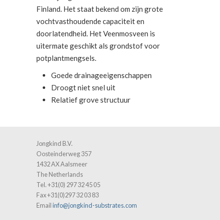
Finland. Het staat bekend om zijn grote
vochtvasthoudende capaciteit en
doorlatendheid. Het Veenmosveen is
uitermate geschikt als grondstof voor
potplantmengsels.
Goede drainageeigenschappen
Droogt niet snel uit
Relatief grove structuur
Jongkind B.V.
Oosteinderweg 357
1432 AX Aalsmeer
The Netherlands
Tel. +31(0) 297 32 45 05
Fax +31(0)297 32 03 83
Email
info@jongkind-substrates.com