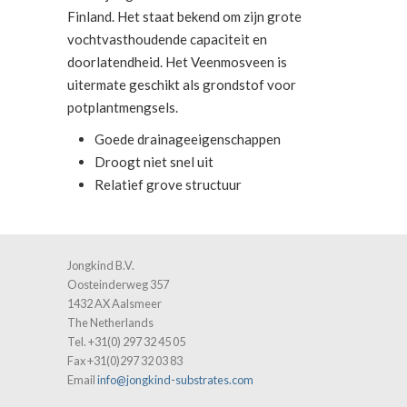
Finland. Het staat bekend om zijn grote
vochtvasthoudende capaciteit en
doorlatendheid. Het Veenmosveen is
uitermate geschikt als grondstof voor
potplantmengsels.
Goede drainageeigenschappen
Droogt niet snel uit
Relatief grove structuur
Jongkind B.V.
Oosteinderweg 357
1432 AX Aalsmeer
The Netherlands
Tel. +31(0) 297 32 45 05
Fax +31(0)297 32 03 83
Email
info@jongkind-substrates.com