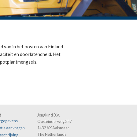
 van in het oosten van Finland.
citeit en doorlatendheid. Het
 potplantmengsels.
t
Jongkind B.V.
tgegevens
Oosteinderweg 357
atie aanvragen
1432 AX Aalsmeer
The Netherlands
eschrijving