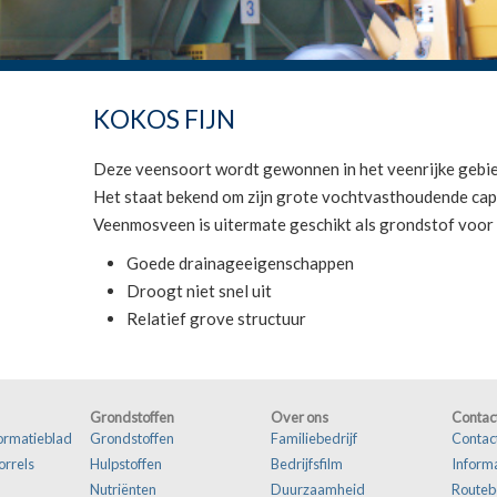
KOKOS FIJN
Deze veensoort wordt gewonnen in het veenrijke gebied
Het staat bekend om zijn grote vochtvasthoudende capa
Veenmosveen is uitermate geschikt als grondstof voor
Goede drainageeigenschappen
Droogt niet snel uit
Relatief grove structuur
Grondstoffen
Over ons
Contac
formatieblad
Grondstoffen
Familiebedrijf
Contac
orrels
Hulpstoffen
Bedrijfsfilm
Inform
Nutriënten
Duurzaamheid
Routeb