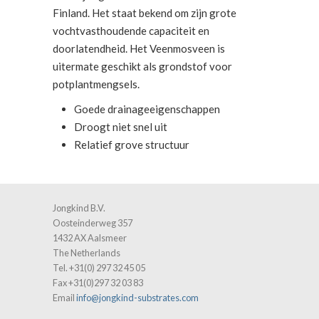
Finland. Het staat bekend om zijn grote
vochtvasthoudende capaciteit en
doorlatendheid. Het Veenmosveen is
uitermate geschikt als grondstof voor
potplantmengsels.
Goede drainageeigenschappen
Droogt niet snel uit
Relatief grove structuur
Jongkind B.V.
Oosteinderweg 357
1432 AX Aalsmeer
The Netherlands
Tel. +31(0) 297 32 45 05
Fax +31(0)297 32 03 83
Email
info@jongkind-substrates.com