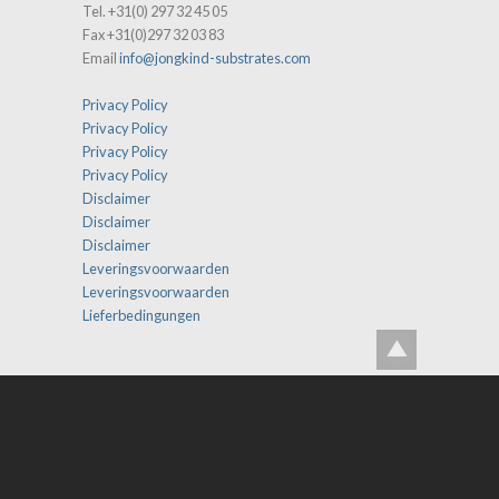
Tel. +31(0) 297 32 45 05
Fax +31(0)297 32 03 83
Email
info@jongkind-substrates.com
Privacy Policy
Privacy Policy
Privacy Policy
Privacy Policy
Disclaimer
Disclaimer
Disclaimer
Leveringsvoorwaarden
Leveringsvoorwaarden
Lieferbedingungen