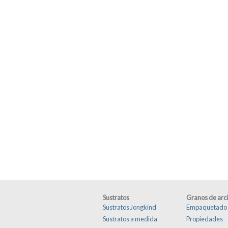
Sustratos
Granos de arci
Sustratos Jongkind
Empaquetado
Sustratos a medida
Propiedades