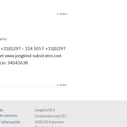
Ir arriba
ario
 +31(0)297 – 324 505 F +31(0)297
net www.jongkind-substrates.com
cio: 34042638
Ir arriba
to
Jongkind B.V.
de contacto
Oosteinderweg 357
ar información
1432 AX Aalsmeer