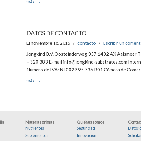
más
→
DATOS DE CONTACTO
El noviembre 18, 2015
/
contacto
/
Escribir un coment
Jongkind B.V. Oosteinderweg 357 1432 AX Aalsmeer T
– 320 383 E-mail info@jongkind-substrates.com Inter
Número de IVA: NL0029.95.736.B01 Cámara de Comer
más
→
lla
Materias primas
Quiénes somos
Contac
Nutrientes
Seguridad
Datos 
Suplementos
Innovación
Solicit